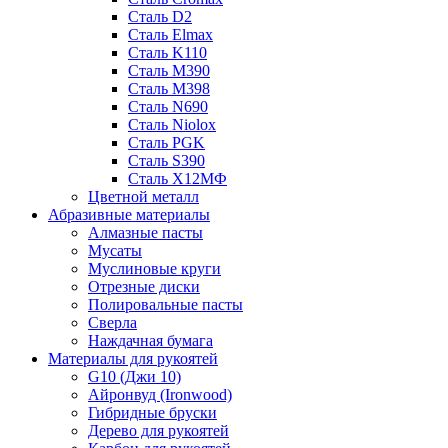
Сталь D2
Сталь Elmax
Сталь K110
Сталь M390
Сталь M398
Сталь N690
Сталь Niolox
Сталь PGK
Сталь S390
Сталь Х12МФ
Цветной металл
Абразивные материалы
Алмазные пасты
Мусаты
Муслиновые круги
Отрезные диски
Полировальные пасты
Сверла
Наждачная бумага
Материалы для рукоятей
G10 (Джи 10)
Айронвуд (Ironwood)
Гибридные бруски
Дерево для рукоятей