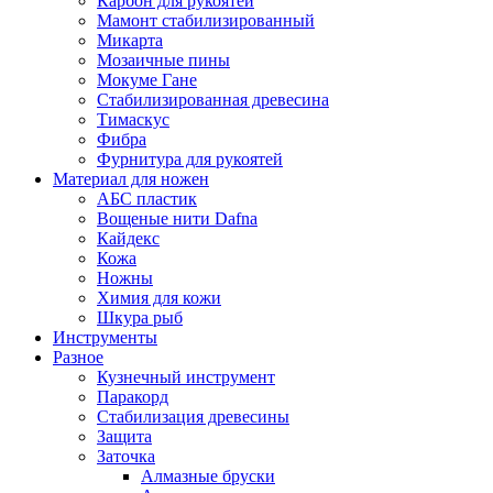
Карбон для рукоятей
Мамонт стабилизированный
Микарта
Мозаичные пины
Мокуме Гане
Стабилизированная древесина
Тимаскус
Фибра
Фурнитура для рукоятей
Материал для ножен
АБС пластик
Вощеные нити Dafna
Кайдекс
Кожа
Ножны
Химия для кожи
Шкура рыб
Инструменты
Разное
Кузнечный инструмент
Паракорд
Стабилизация древесины
Защита
Заточка
Алмазные бруски