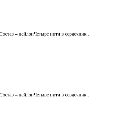
мСостав – нейлонЧетыре нити в сердечник..
мСостав – нейлонЧетыре нити в сердечник..